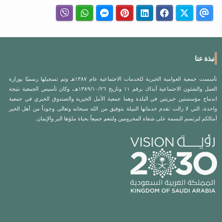
نبذة عنا
تأسست جمعية العوامية الخيرية للخدمات الاجتماعية عام ١٣٨٧هـ وتم تسجيلها رسميًا بوزارة
العمل والشئون الاجتماعية آنذاك برقم ١١ وتاريخ ١٣٨٩/١٠/٢٦هـ، وكان تأسيس الجمعية نتيجة
اندماج مؤسستين خيريتين في البلدة وهما جمعية الأمل الخيرية والصندوق الخيري في جمعية
واحدة، التي لا زالت تقدم خدماتها النبيلة بتوفيق من الله سبحانه وتعالى وجوداً من أهل الخير
أمثالكم لترتسم البسمة على شفاه المحرومين ولننعم جميعاً بحياة ملؤها البر والإيمان.
الروابط السريعة