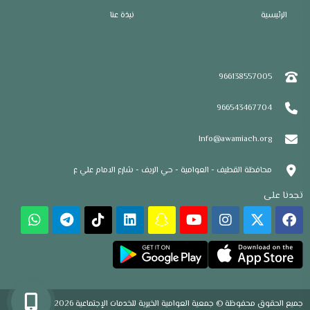
الرئيسية
نبذة عنا
إتصل بنا
966138557005
966543467704
Info@awamiach.org
محافظة القطيف - العوامية - حي الريف - شارع الامام علي ع
تجدنا على
جميع الحقوق محفوظة © جمعية العوامية الخيرية للخدمات الإجتماعية 2026