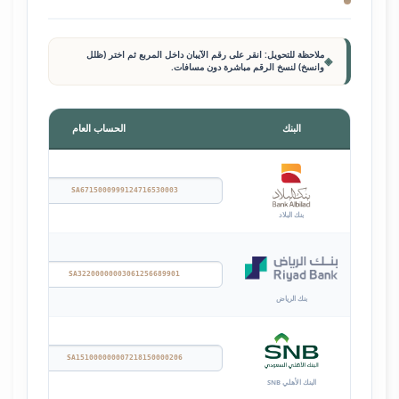
ملاحظة للتحويل:
انقر على رقم الآيبان داخل المربع ثم اختر
(ظلل
◈
وانسخ)
لنسخ الرقم مباشرة دون مسافات.
البنك
الحساب العام
ظلل و
بنك البلاد
ظلل و
بنك الرياض
ظلل و
البنك الأهلي SNB