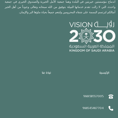
اندماج مؤسستين خيريتين في البلدة وهما جمعية الأمل الخيرية والصندوق الخيري في جمعية
واحدة، التي لا زالت تقدم خدماتها النبيلة بتوفيق من الله سبحانه وتعالى وجوداً من أهل الخير
أمثالكم لترتسم البسمة على شفاه المحرومين ولننعم جميعاً بحياة ملؤها البر والإيمان.
الروابط السريعة
الرئيسية
نبذة عنا
إتصل بنا
966138557005
966543467704