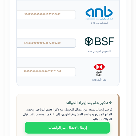
ظلل و
البنك العربي anb
ظلل و
السعودي الفرنسي BSF
ظلل و
بنك الأول SAB
❖ تذكير هـام بعد إجراء الحوالة:
يُرجى إرسال نسخة من إيصال التحويل، مع ذكر
الاسم الرباعي
وتحديد
المبلغ المتبرع به واسم المشروع الخيري
، إلى الرقم المخصص لاستقبال
الحوالات المالية.
إرسال الإيصال عبر الواتساب