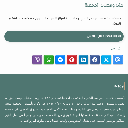
كتب ومجلات الجمعية
صفحة مخصصة لعروض اليوم الوطني 95 لمركز الأعراف للتسوق - تحذف بعد انتهاء
العرض
وجوه العطاء من الراحلين
مشاركة
نبذة عنا
تأسست جمعية العوامية الخيرية للخدمات الاجتماعية عام ١٣٨٧هـ وتم تسجيلها رسميًا بوزارة
العمل والشئون الاجتماعية آنذاك برقم ١١ وتاريخ ١٣٨٩/١٠/٢٦هـ، وكان تأسيس الجمعية نتيجة
اندماج مؤسستين خيريتين في البلدة وهما جمعية الأمل الخيرية والصندوق الخيري في جمعية
واحدة، التي لا زالت تقدم خدماتها النبيلة بتوفيق من الله سبحانه وتعالى وجوداً من أهل الخير
أمثالكم لترتسم البسمة على شفاه المحرومين ولننعم جميعاً بحياة ملؤها البر والإيمان.