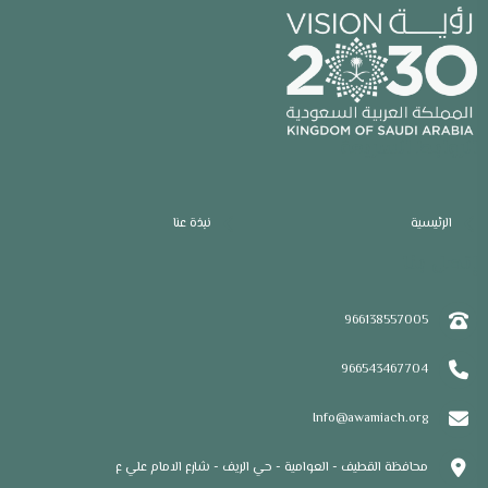
الروابط السريعة
الرئيسية
نبذة عنا
إتصل بنا
966138557005
966543467704
Info@awamiach.org
محافظة القطيف - العوامية - حي الريف - شارع الامام علي ع