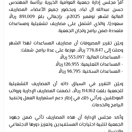
أقرَّ مجلس إدارة جمعية العوامية الخيرية برئاسة المهندس
حسن عبدالله آل لباد، وبحضور جميع الأعضاء، المصاريف
المالية لشهر نوفمبر 2025م، بإجمالي بلغ 891,009 ريالًا
سعوديًا، والذي اشتمل على مصاريف تشغيلية ومساعدات
متعددة ضمن برامج ولجان الجمعية.
وبيّن تقرير المصروفات أن مصاريف المساعدات لهذا الشهر
وصلت إلى 776,847 ريالًا، موزعة على عدة برامج، شملت:
- المساعدات المالية: 553,097 ريالًا
- المساعدات التعليمية: 126,955 ريالًا
- المساعدات السكنية: 96,795 ريالًا
وبيّن التقرير في السياق ذاته أن المصاريف التشغيلية
للجمعية بلغت 114,162 ريالًا، تضمنت المصاريف الإدارية ورواتب
الموظفين، ويأتي ذلك في إطار دعم استمرارية العمل وتنفيذ
البرامج والخدمات.
وأكد مجلس الإدارة أن هذه المصاريف تأتي ضمن جهود
الجمعية لتلبية احتياجات المستفيدين وتعزيز دورها الاجتماعي
والانساني.