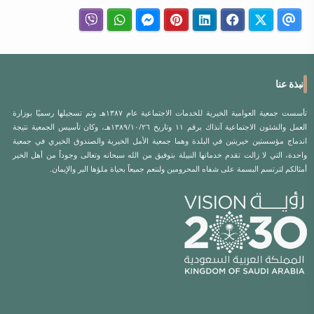
نبذة عنا
تأسست جمعية العوامية الخيرية للخدمات الاجتماعية عام ١٣٨٧هـ وتم تسجيلها رسميًا بوزارة
العمل والشئون الاجتماعية آنذاك برقم ١١ وتاريخ ١٣٨٩/١٠/٢٦هـ، وكان تأسيس الجمعية نتيجة
اندماج مؤسستين خيريتين في البلدة وهما جمعية الأمل الخيرية والصندوق الخيري في جمعية
واحدة، التي لا زالت تقدم خدماتها النبيلة بتوفيق من الله سبحانه وتعالى وجوداً من أهل الخير
أمثالكم لترتسم البسمة على شفاه المحرومين ولننعم جميعاً بحياة ملؤها البر والإيمان.
الروابط السريعة