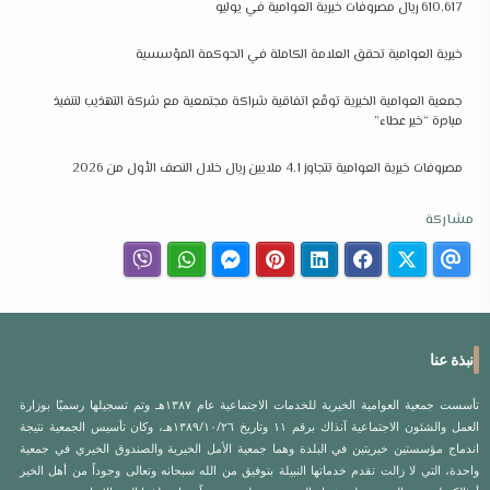
610,617 ريال مصروفات خيرية العوامية في يوليو
خيرية العوامية تحقق العلامة الكاملة في الحوكمة المؤسسية
جمعية العوامية الخيرية توقّع اتفاقية شراكة مجتمعية مع شركة التهذيب لتنفيذ
مبادرة “خير عطاء”
مصروفات خيرية العوامية تتجاوز 4.1 ملايين ريال خلال النصف الأول من 2026
مشاركة
نبذة عنا
تأسست جمعية العوامية الخيرية للخدمات الاجتماعية عام ١٣٨٧هـ وتم تسجيلها رسميًا بوزارة
العمل والشئون الاجتماعية آنذاك برقم ١١ وتاريخ ١٣٨٩/١٠/٢٦هـ، وكان تأسيس الجمعية نتيجة
اندماج مؤسستين خيريتين في البلدة وهما جمعية الأمل الخيرية والصندوق الخيري في جمعية
واحدة، التي لا زالت تقدم خدماتها النبيلة بتوفيق من الله سبحانه وتعالى وجوداً من أهل الخير