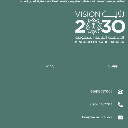
أمثالكم لترتسم البسمة على شفاه المحرومين ولننعم جميعاً بحياة ملؤها البر والإيمان.
الروابط السريعة
الرئيسية
نبذة عنا
إتصل بنا
966138557005
966543467704
Info@awamiach.org