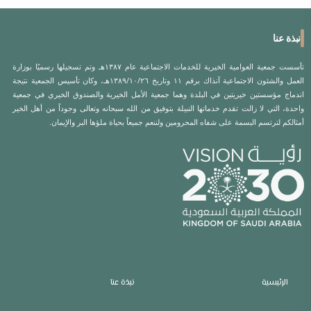
نبذة عنا
تأسست جمعية العوامية الخيرية للخدمات الاجتماعية عام ١٣٨٧هـ وتم تسجيلها رسميًا بوزارة
العمل والشئون الاجتماعية آنذاك برقم ١١ وتاريخ ١٣٨٩/١٠/٢٦هـ، وكان تأسيس الجمعية نتيجة
اندماج مؤسستين خيريتين في البلدة وهما جمعية الأمل الخيرية والصندوق الخيري في جمعية
واحدة، التي لا زالت تقدم خدماتها النبيلة بتوفيق من الله سبحانه وتعالى وجوداً من أهل الخير
أمثالكم لترتسم البسمة على شفاه المحرومين ولننعم جميعاً بحياة ملؤها البر والإيمان.
الروابط السريعة
الرئيسية
نبذة عنا
إتصل بنا